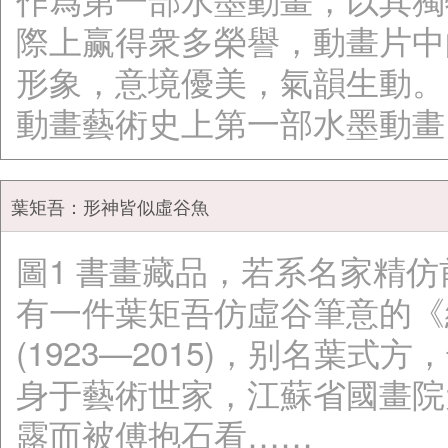
際上赢得衆多榮譽，動畫片中
形象，意境優美，氣韻生動。
動畫藝術史上第一部水墨動畫
葉矩吾：形神皆似虛谷魚
圖1 書畫藏品，若系名家精
有一件葉矩吾仿虛谷筆意的《綠
(1923—2015)，别名葉
身于藝術世家，江蘇省國畫院
露而被傅抱石看……