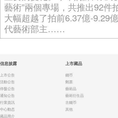
藝術”兩個專場，共推出92件
大幅超越了拍前6.37億-9.
代藝術部主……
信息披露
上市藏品
上市公告
錢币
活動公告
郵票
停盤公告
藝術品
通知公告
藝術衍生品
行業資訊
古錢币
中心動态
其他
藏品簡介